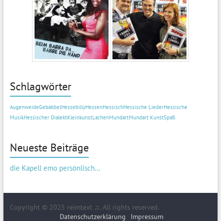
Schlagwörter
Augenweide
Gebabbel
Hessebilly
Hessen
Hessisch
Hessische Lieder
Hessische
Musik
Hessischer Dialekt
Kleinkunst
Lachen
Mundart
Mundart Kunst
Spaß
Neueste Beiträge
die Kapell emo persönlisch…
Copyright © 2025 reimtext ♫. All rights reserved.
Datenschutzerklärung
Impressum