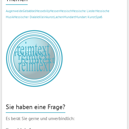
Augenweide
Gebabbel
Hessebilly
Hessen
Hessisch
Hessische Lieder
Hessische
Musik
Hessischer Dialekt
Kleinkunst
Lachen
Mundart
Mundart Kunst
Spaß
Sie haben eine Frage?
Es berät Sie gerne und unverbindlich: