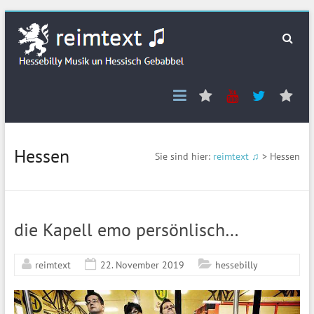
Skip
reimtext
to
content
♫
Spotify
Youtube
Twitter
Ba
Hessebilly
Re
Musik
un
Hessisch
Hessen
Gebabbel
Sie sind hier:
reimtext ♫
>
Hessen
die Kapell emo persönlisch…
reimtext
22. November 2019
hessebilly